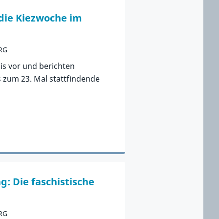
 die Kiezwoche im
RG
nis vor und berichten
s zum 23. Mal stattfindende
g: Die faschistische
RG