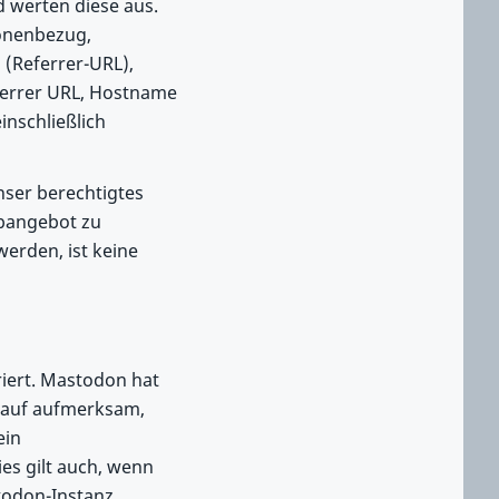
 werten diese aus.
sonenbezug,
 (Referrer-URL),
ferrer URL, Hostname
inschließlich
nser berechtigtes
ebangebot zu
werden, ist keine
riert. Mastodon hat
arauf aufmerksam,
ein
es gilt auch, wenn
todon-Instanz