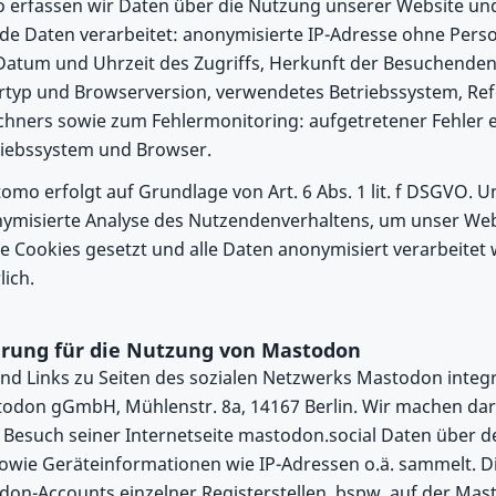
 erfassen wir Daten über die Nutzung unserer Website und
de Daten verarbeitet: anonymisierte IP-Adresse ohne Per
Datum und Uhrzeit des Zugriffs, Herkunft der Besuchenden
typ und Browserversion, verwendetes Betriebssystem, Re
hners sowie zum Fehlermonitoring: aufgetretener Fehler e
iebssystem und Browser.
mo erfolgt auf Grundlage von Art. 6 Abs. 1 lit. f DSGVO. U
nonymisierte Analyse des Nutzendenverhaltens, um unser W
ne Cookies gesetzt und alle Daten anonymisiert verarbeitet 
lich.
rung für die Nutzung von Mastodon
ind Links zu Seiten des sozialen Netzwerks Mastodon integ
astodon gGmbH, Mühlenstr. 8a, 14167 Berlin. Wir machen d
Besuch seiner Internetseite mastodon.social Daten über d
wie Geräteinformationen wie IP-Adressen o.ä. sammelt. Di
don-Accounts einzelner Registerstellen, bspw. auf der Mas