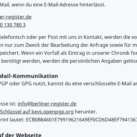
Mail, wenn du eine E-Mail-Adresse hinterlässt.
er-register.de
0 130 780 3
, telefonisch oder per Post mit uns in Kontakt, werden die 
n nur zum Zweck der Bearbeitung der Anfrage sowie für m
eichert. Wenn ein Vorfall als Eintrag in unserer Chronik f
 benötigt werden, werden die persönlichen Angaben gelösc
-Mail-Kommunikation
P oder GPG nutzt, kannst du eine verschlüsselte E-Mail a
sse ist:
info@berliner-register.de
Schlüssel auf keys.openpgp.org
herunter.
print lautet: ECB0B84601E79919621649EF0CD6D48EF794136
f der Webseite