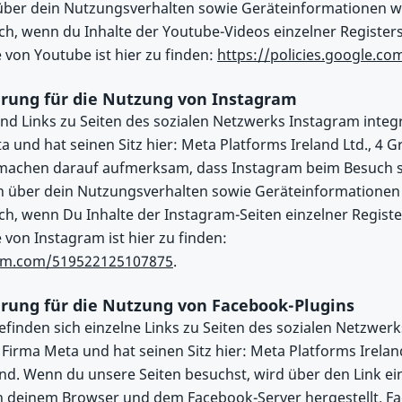
ber dein Nutzungsverhalten sowie Geräteinformationen wi
ch, wenn du Inhalte der Youtube-Videos einzelner Registers
 von Youtube ist hier zu finden:
https://policies.google.co
rung für die Nutzung von Instagram
ind Links zu Seiten des sozialen Netzwerks Instagram integ
a und hat seinen Sitz hier: Meta Platforms Ireland Ltd., 4 
r machen darauf aufmerksam, dass Instagram beim Besuch s
 über dein Nutzungsverhalten sowie Geräteinformationen w
ch, wenn Du Inhalte der Instagram-Seiten einzelner Registers
 von Instagram ist hier zu finden:
ram.com/519522125107875
.
rung für die Nutzung von Facebook-Plugins
efinden sich einzelne Links zu Seiten des sozialen Netzwer
Firma Meta und hat seinen Sitz hier: Meta Platforms Irelan
land. Wenn du unsere Seiten besuchst, wird über den Link ei
 deinem Browser und dem Facebook-Server hergestellt. Fa