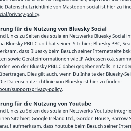
Die Datenschutzrichtlinie von Mastodon.social ist hier zu fin
ial/privacy-policy
.
rung für die Nutzung von Bluesky Social
nd Links zu Seiten des sozialen Netzwerks Bluesky Social in
ma Bluesky PBLLC und hat seinen Sitz hier: Bluesky PBC, Sea
rksam, dass Bluesky beim Besuch seiner Internetseite bs
en sowie Geräteinformationen wie IP-Adressen o.ä. sammel
den von der Bluesky PBLLC dabei gegebenenfalls in Lände
bertragen. Dies gilt auch, wenn Du Inhalte der Bluesky-Sei
 Die Datenschutzrichtlinie von Bluesky ist hier zu finden:
about/support/privacy-policy
.
rung für die Nutzung von Youtube
ind Links zu Seiten des sozialen Netzwerks Youtube integri
nen Sitz hier: Google Ireland Ltd., Gordon House, Barrow St
darauf aufmerksam, dass Youtube beim Besuch seiner Inter