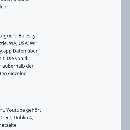
den:
tegriert. Bluesky
ttle, WA, USA. Wir
ky.app Daten über
t. Die von dir
r außerhalb der
ten einzelner
ert. Youtube gehört
reet, Dublin 4,
netseite