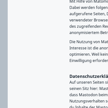
Mit Hilfe von Matomo
Dabei werden folgen
aufgerufene Seiten, 
verwendeter Browser
des zugreifenden Rec
anonymisiertem Betr
Die Nutzung von Mato
Interesse ist die a
optimieren. Weil kei
Einwilligung erforder
Datenschutzerklä
Auf unseren Seiten s
seinen Sitz hier: M
dass Mastodon beim 
Nutzungsverhalten so
du Inhalte der Masto