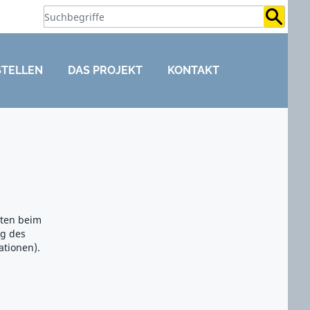
Suchb
STELLEN
DAS PROJEKT
KONTAKT
aten beim
ng des
ationen).