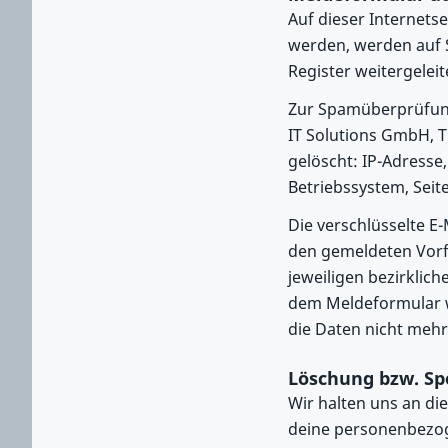
Auf dieser Internetse
werden, werden auf S
Register weitergeleit
Zur Spamüberprüfung
IT Solutions GmbH, 
gelöscht: IP-Adress
Betriebssystem, Seit
Die verschlüsselte E-
den gemeldeten Vorfä
jeweiligen bezirklich
dem Meldeformular we
die Daten nicht mehr
Löschung bzw. Sp
Wir halten uns an di
deine personenbezog