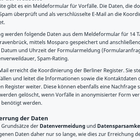
ite gibt es ein Meldeformular für Vorfälle. Die Daten, die d
pam überprüft und als verschlüsselte E-Mail an die Koordi
et.
 werden folgende Daten aus dem Meldeformular für 14 T
Travenbrück, mittels Mosparo gespeichert und anschließen
e, Datum und Uhrzeit der Formularmeldung (Formularanfrag
enverweildauer, Spam-Rating.
Mail erreicht die Koordinierung der Berliner Register. Sie st
llen und leitet die Informationen sowie die Kontaktdaten 
en Register weiter. Diese können ebenfalls eine Nachfrage s
rden gelöscht, wenn Vorfälle in anonymisierter Form verö
 benötigt werden.
errung der Daten
e Grundsätze der
Datenvermeidung
und
Datensparsamke
enen Daten daher nur so lange, wie dies zur Erreichung d