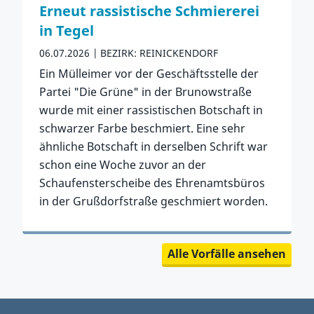
Erneut rassistische Schmiererei
in Tegel
06.07.2026
BEZIRK: REINICKENDORF
Ein Mülleimer vor der Geschäftsstelle der
Partei "Die Grüne" in der Brunowstraße
wurde mit einer rassistischen Botschaft in
schwarzer Farbe beschmiert. Eine sehr
ähnliche Botschaft in derselben Schrift war
schon eine Woche zuvor an der
Schaufensterscheibe des Ehrenamtsbüros
in der Grußdorfstraße geschmiert worden.
Zum Vorfall
Alle Vorfälle ansehen
Zurück zu Registerstellen-Menü springen
Zum Hauptbereich springen
Zum Hauptmenü springen