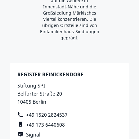
auf die Gebiete in
Innenstadt-Nähe und die
Großsiedlung Märkisches
Viertel konzentrieren. Die
übrigen Ortsteile sind von
Einfamilienhaus-Siedlungen
geprägt.
REGISTER REINICKENDORF
Stiftung SPI
Belforter Straße 20
10405 Berlin
Telefon
+49 1520 2824537
Mobiltelefon
+49 173 6440608
Messenger
Signal