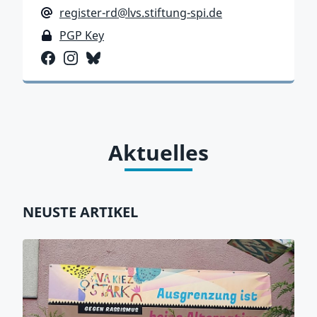
E-Mail-Adresse
register-rd@lvs.stiftung-spi.de
PGP Key
PGP Key
Facebook
Instagram
Bluesky
Aktuelles
NEUSTE ARTIKEL