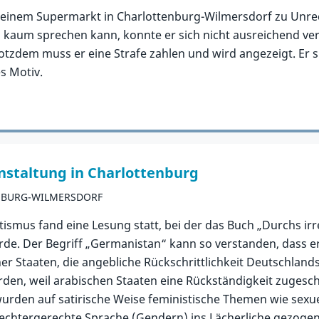
 einem Supermarkt in Charlottenburg-Wilmersdorf zu Unrec
nd kaum sprechen kann, konnte er sich nicht ausreichend v
tzdem muss er eine Strafe zahlen und wird angezeigt. Er s
es Motiv.
nstaltung in Charlottenburg
NBURG-WILMERSDORF
tismus fand eine Lesung statt, bei der das Buch „Durchs ir
de. Der Begriff „Germanistan“ kann so verstanden, dass er 
 Staaten, die angebliche Rückschrittlichkeit Deutschlands 
erden, weil arabischen Staaten eine Rückständigkeit zuges
wurden auf satirische Weise feministische Themen wie sexue
chtergerechte Sprache (Gendern) ins Lächerliche gezogen