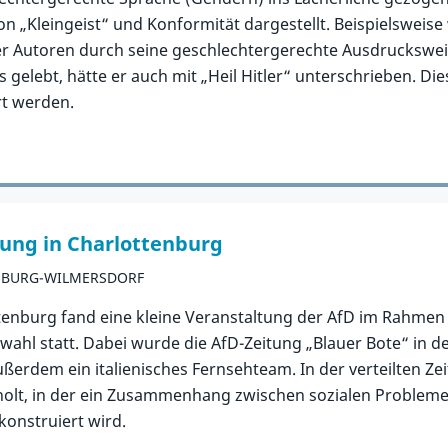
n „Kleingeist“ und Konformität dargestellt. Beispielsweis
 Autoren durch seine geschlechtergerechte Ausdrucksweise
s gelebt, hätte er auch mit „Heil Hitler“ unterschrieben. D
rt werden.
tung in Charlottenburg
NBURG-WILMERSDORF
ttenburg fand eine kleine Veranstaltung der AfD im Rahme
hl statt. Dabei wurde die AfD-Zeitung „Blauer Bote“ in d
ßerdem ein italienisches Fernsehteam. In der verteilten Zei
holt, in der ein Zusammenhang zwischen sozialen Problemen
onstruiert wird.