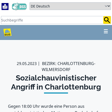
Zum Hauptbereich springen
Zum Hauptmenü springen
Sprache auswählen:
Suchbegriffe:
ZUM HAUPTBEREICH SPR
☰
29.05.2023
BEZIRK: CHARLOTTENBURG-
WILMERSDORF
Sozialchauvinistischer
Angriff in Charlottenburg
Gegen 18:00 Uhr wurde eine Person aus