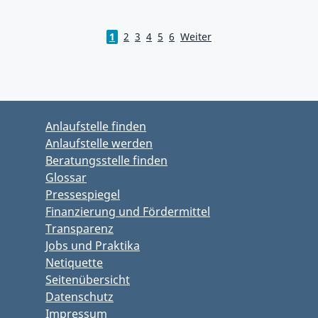
1
2
3
4
5
6
Weiter
Zum Hauptbereich springen
Zum Hauptmenü springen
Anlaufstelle finden
Anlaufstelle werden
Beratungsstelle finden
Glossar
Pressespiegel
Finanzierung und Fördermittel
Transparenz
Jobs und Praktika
Netiquette
Seitenübersicht
Datenschutz
Impressum