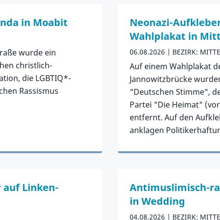
en
nda in Moabit
Neonazi-Aufkleber
Wahlplakat in Mit
traße wurde ein
06.08.2026
BEZIRK: MITT
hen christlich-
Auf einem Wahlplakat d
tion, die LGBTIQ*-
Jannowitzbrücke wurden
schen Rassismus
"Deutschen Stimme", d
Partei "Die Heimat" (v
entfernt. Auf den Aufkl
anklagen Politikerhaft
Zum Vorfall
 auf Linken-
Antimuslimisch-ra
in Wedding
04.08.2026
BEZIRK: MITT