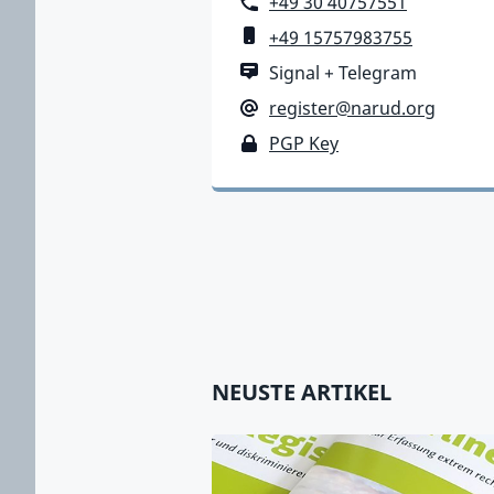
Telefon
+49 30 40757551
Mobiltelefon
+49 15757983755
Messenger
Signal + Telegram
E-Mail-Adresse
register@narud.org
PGP Key
PGP Key
NEUSTE ARTIKEL