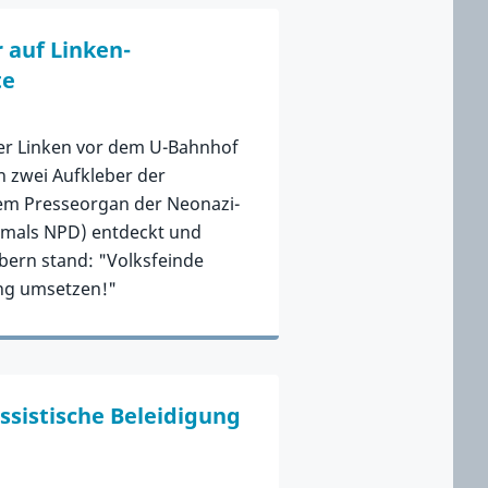
 auf Linken-
te
E
er Linken vor dem U-Bahnhof
 zwei Aufkleber der
em Presseorgan der Neonazi-
ormals NPD) entdeckt und
ebern stand: "Volksfeinde
ung umsetzen!"
ssistische Beleidigung
E