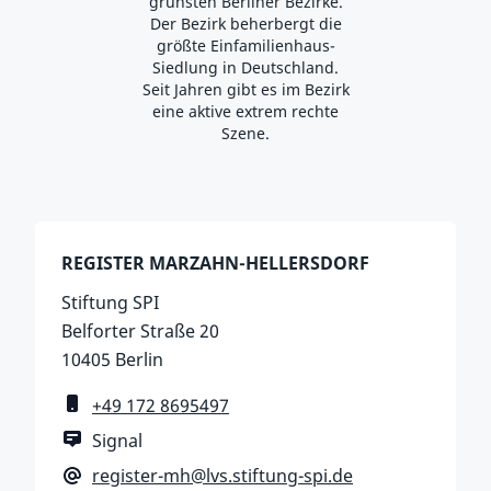
grünsten Berliner Bezirke.
Der Bezirk beherbergt die
größte Einfamilienhaus-
Siedlung in Deutschland.
Seit Jahren gibt es im Bezirk
eine aktive extrem rechte
Szene.
REGISTER MARZAHN-HELLERSDORF
Stiftung SPI
Belforter Straße 20
10405 Berlin
Mobiltelefon
+49 172 8695497
Messenger
Signal
E-Mail-Adresse
register-mh@lvs.stiftung-spi.de