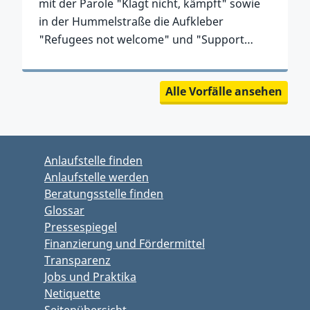
mit der Parole "Klagt nicht, kämpft" sowie
in der Hummelstraße die Aufkleber
"Refugees not welcome" und "Support…
Zum Vorfall
Alle Vorfälle ansehen
Zurück zu Registerstellen-Menü springen
Zum Hauptbereich springen
Zum Hauptmenü springen
Anlaufstelle finden
Anlaufstelle werden
Beratungsstelle finden
Glossar
Pressespiegel
Finanzierung und Fördermittel
Transparenz
Jobs und Praktika
Netiquette