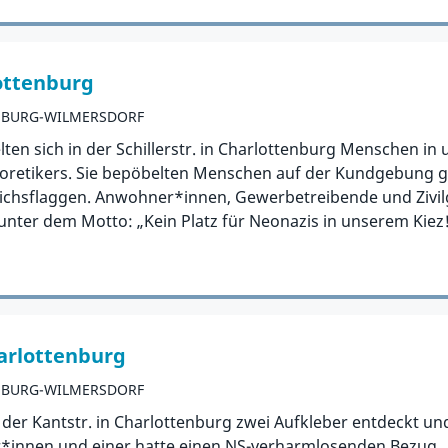
ottenburg
NBURG-WILMERSDORF
en sich in der Schillerstr. in Charlottenburg Menschen in
retikers. Sie bepöbelten Menschen auf der Kundgebung g
ichsflaggen. Anwohner*innen, Gewerbetreibende und Zivilg
ter dem Motto: „Kein Platz für Neonazis in unserem Kiez!
arlottenburg
NBURG-WILMERSDORF
er Kantstr. in Charlottenburg zwei Aufkleber entdeckt und 
r*innen und einer hatte einen NS-verharmlosenden Bezug.