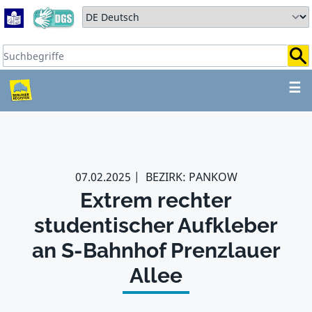
Zum Hauptbereich springen
Zum Hauptmenü springen
Sprache auswählen:
Suchbegriffe:
ZUM HAUPTBEREICH SPR
☰
07.02.2025
BEZIRK: PANKOW
Extrem rechter
studentischer Aufkleber
an S-Bahnhof Prenzlauer
Allee