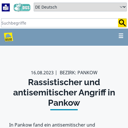
Zum Hauptbereich springen
Zum Hauptmenü springen
Sprache auswählen:
Suchbegriffe:
ZUM HAUPTBEREICH SPR
☰
16.08.2023
BEZIRK: PANKOW
Rassistischer und
antisemitischer Angriff in
Pankow
In Pankow fand ein antisemitischer und