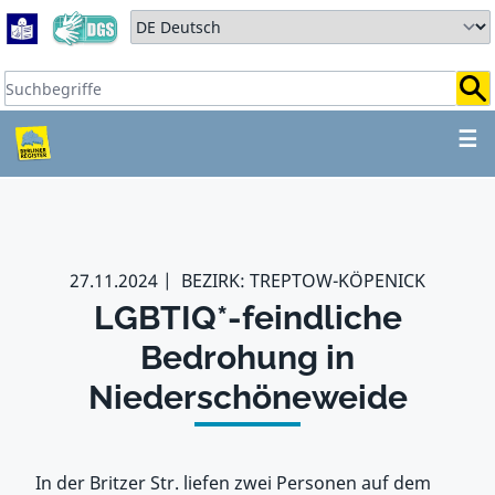
Zum Hauptbereich springen
Zum Hauptmenü springen
Sprache auswählen:
Suchbegriffe:
ZUM HAUPTBEREICH SPR
☰
27.11.2024
BEZIRK: TREPTOW-KÖPENICK
LGBTIQ*-feindliche
Bedrohung in
Niederschöneweide
In der Britzer Str. liefen zwei Personen auf dem