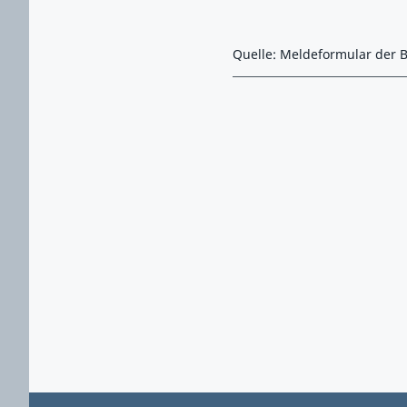
Quelle: Meldeformular der B
Zurück zu Hauptmenü springen
Zurück zu Hauptbereich springen