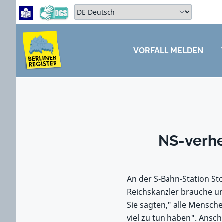
Zum Hauptbereich springen
Zum Hauptmenü springen
Sprache auswählen:
VORFALL MELDEN
ZUM HAUPTBEREICH SPRINGEN
NS-verhe
An der S-Bahn-Station S
Reichskanzler brauche un
Sie sagten," alle Mensc
viel zu tun haben". Ansc