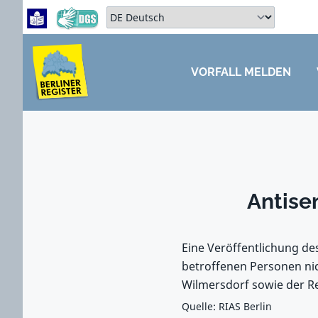
Zum Hauptbereich springen
Zum Hauptmenü springen
Sprache auswählen:
VORFALL MELDEN
ZUM HAUPTBEREICH SPRINGEN
Antise
Eine Veröffentlichung de
betroffenen Personen nic
Wilmersdorf sowie der Re
Quelle: RIAS Berlin