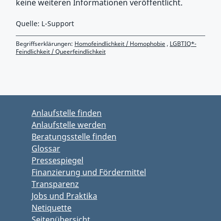
keine weiteren Informationen veröffentlicht.
Quelle: L-Support
Begriffserklärungen:
Homofeindlichkeit / Homophobie
,
LGBTIQ*-
Feindlichkeit / Queerfeindlichkeit
Zurück zu Hauptmenü springen
Zurück zu Hauptbereich springen
Anlaufstelle finden
Anlaufstelle werden
Beratungsstelle finden
Glossar
Pressespiegel
Finanzierung und Fördermittel
Transparenz
Jobs und Praktika
Netiquette
Seitenübersicht