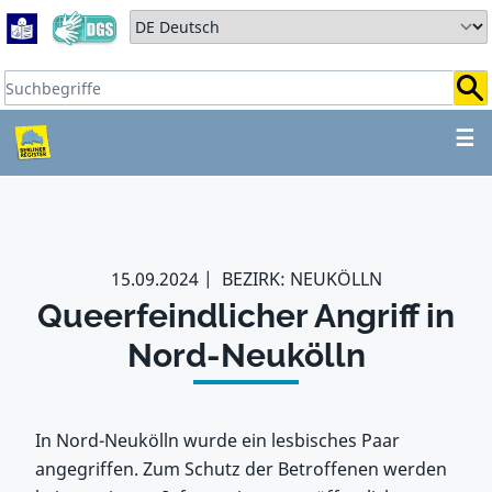
Zum Hauptbereich springen
Zum Hauptmenü springen
Sprache auswählen:
Suchbegriffe:
ZUM HAUPTBEREICH SPR
☰
15.09.2024
BEZIRK: NEUKÖLLN
Queerfeindlicher Angriff in
Nord-Neukölln
In Nord-Neukölln wurde ein lesbisches Paar
angegriffen. Zum Schutz der Betroffenen werden