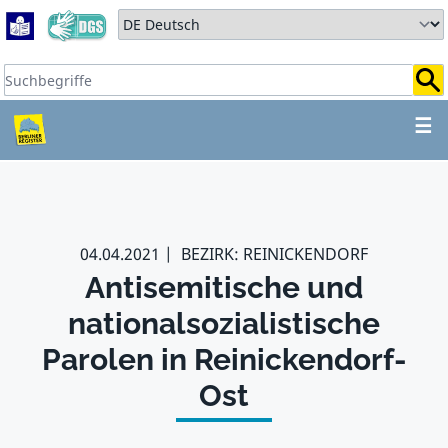
Zum Hauptbereich springen
Zum Hauptmenü springen
Sprache auswählen:
Suchbegriffe:
ZUM HAUPTBEREICH SPR
☰
04.04.2021
BEZIRK: REINICKENDORF
Antisemitische und
nationalsozialistische
Parolen in Reinickendorf-
Ost