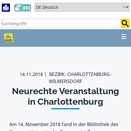
Zum Hauptbereich springen
Zum Hauptmenü springen
Sprache auswählen:
Suchbegriffe:
ZUM HAUPTBEREICH SPR
☰
14.11.2018
BEZIRK: CHARLOTTENBURG-
WILMERSDORF
Neurechte Veranstaltung
in Charlottenburg
Am 14. November 2018 fand in der Bibliothek des