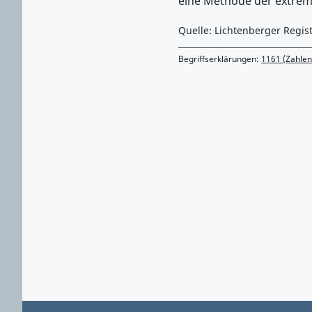
eine Methode der extrem
Quelle: Lichtenberger Regis
Begriffserklärungen:
1161 (Zahle
Zurück zu Hauptmenü springen
Zurück zu Hauptbereich springen