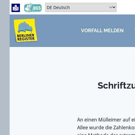
Zum Hauptbereich springen
Zum Hauptmenü springen
Sprache auswählen:
VORFALL MELDEN
ZUM HAUPTBEREICH SPRINGEN
Schriftz
An einen Mülleimer auf 
Allee wurde die Zahlenko