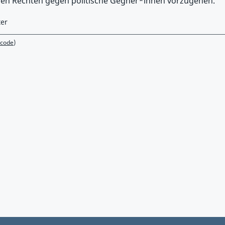
en Rechten gegen politische Gegner*innen vorzugehen.
ter
ncode)