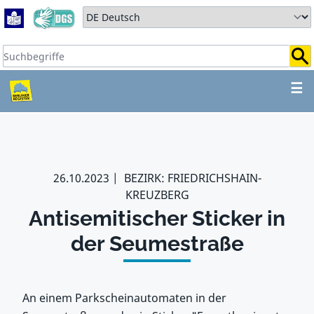
Zum Hauptbereich springen
Zum Hauptmenü springen
Sprache auswählen:
Suchbegriffe:
ZUM HAUPTBEREICH SPR
☰
26.10.2023
BEZIRK: FRIEDRICHSHAIN-
KREUZBERG
Antisemitischer Sticker in
der Seumestraße
An einem Parkscheinautomaten in der