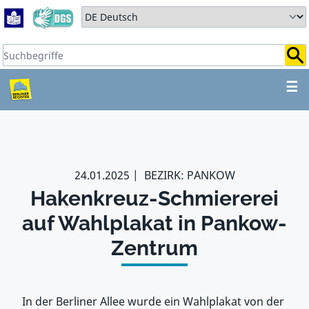
Zum Hauptbereich springen
Zum Hauptmenü springen
Sprache auswählen:
Suchbegriffe:
ZUM HAUPTBEREICH SPR
☰
24.01.2025
BEZIRK: PANKOW
Hakenkreuz-Schmiererei
auf Wahlplakat in Pankow-
Zentrum
In der Berliner Allee wurde ein Wahlplakat von der