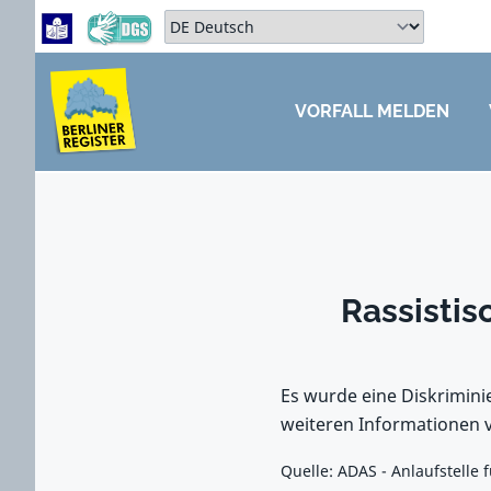
Zum Hauptbereich springen
Zum Hauptmenü springen
Sprache auswählen:
VORFALL MELDEN
ZUM HAUPTBEREICH SPRINGEN
Rassistis
Es wurde eine Diskrimini
weiteren Informationen v
Quelle: ADAS - Anlaufstelle