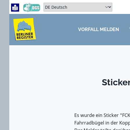
Zum Hauptbereich springen
Zum Hauptmenü springen
Sprache auswählen:
VORFALL MELDEN
ZUM HAUPTBEREICH SPRINGEN
Sticke
Es wurde ein Sticker "FC
Fahrradbügel in der Kop