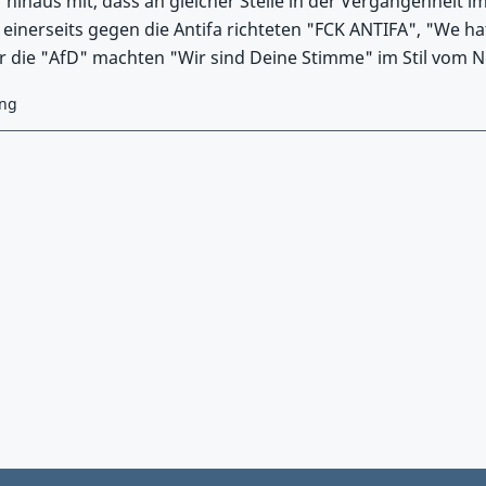
 hinaus mit, dass an gleicher Stelle in der Vergangenheit 
 einerseits gegen die Antifa richteten "FCK ANTIFA", "We ha
 die "AfD" machten "Wir sind Deine Stimme" im Stil vom N
ung