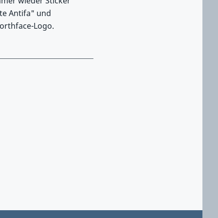
immer wieder Sticker
te Antifa" und
orthface-Logo.