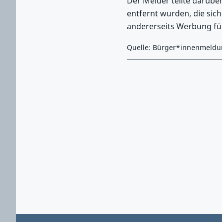
Der Melder teilte darüber
entfernt wurden, die sich
andererseits Werbung für
Quelle: Bürger*innenmeld
Zurück zu Hauptmenü springen
Zurück zu Hauptbereich springen