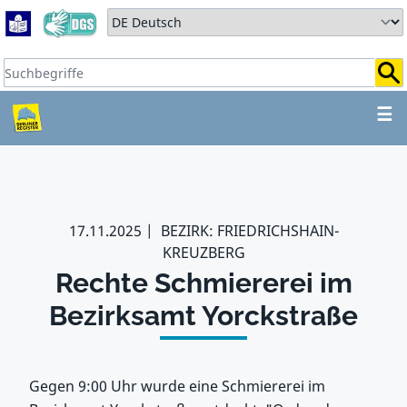
Zum Hauptbereich springen
Zum Hauptmenü springen
Sprache auswählen:
Suchbegriffe:
ZUM HAUPTBEREICH SPR
☰
17.11.2025
BEZIRK: FRIEDRICHSHAIN-
KREUZBERG
Rechte Schmiererei im
Bezirksamt Yorckstraße
Gegen 9:00 Uhr wurde eine Schmiererei im