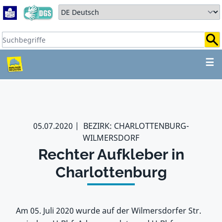
Zum Hauptbereich springen
Zum Hauptmenü springen
Sprache auswählen:
Suchbegriffe:
ZUM HAUPTBEREICH SPR
☰
05.07.2020
BEZIRK: CHARLOTTENBURG-
WILMERSDORF
Rechter Aufkleber in
Charlottenburg
Am 05. Juli 2020 wurde auf der Wilmersdorfer Str.