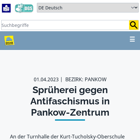
Zum Hauptbereich springen
Zum Hauptmenü springen
Sprache auswählen:
Suchbegriffe:
ZUM HAUPTBEREICH SPR
☰
01.04.2023
BEZIRK: PANKOW
Sprüherei gegen
Antifaschismus in
Pankow-Zentrum
An der Turnhalle der Kurt-Tucholsky-Oberschule