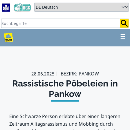
Zum Hauptbereich springen
Zum Hauptmenü springen
Sprache auswählen:
Suchbegriffe:
ZUM HAUPTBEREICH SPR
☰
28.06.2025
BEZIRK: PANKOW
Rassistische Pöbeleien in
Pankow
Eine Schwarze Person erlebte über einen längeren
Zeitraum Alltagsrassismus und Mobbing durch