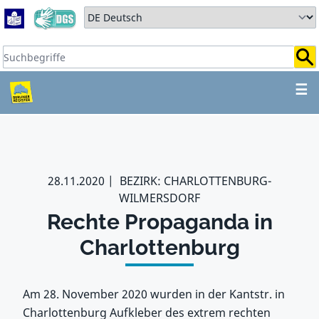
Zum Hauptbereich springen
Zum Hauptmenü springen
Sprache auswählen:
Suchbegriffe:
ZUM HAUPTBEREICH SPR
☰
28.11.2020
BEZIRK: CHARLOTTENBURG-
WILMERSDORF
Rechte Propaganda in
Charlottenburg
Am 28. November 2020 wurden in der Kantstr. in
Charlottenburg Aufkleber des extrem rechten