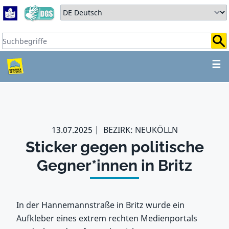
Zum Hauptbereich springen
Zum Hauptmenü springen
Sprache auswählen:
Suchbegriffe:
ZUM HAUPTBEREICH SPR
☰
13.07.2025
BEZIRK: NEUKÖLLN
Sticker gegen politische
Gegner*innen in Britz
In der Hannemannstraße in Britz wurde ein
Aufkleber eines extrem rechten Medienportals