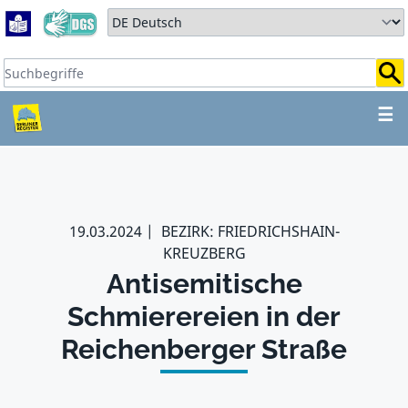
Zum Hauptbereich springen
Zum Hauptmenü springen
Sprache auswählen:
Suchbegriffe:
ZUM HAUPTBEREICH SPR
☰
19.03.2024
BEZIRK: FRIEDRICHSHAIN-
KREUZBERG
Antisemitische
Schmierereien in der
Reichenberger Straße