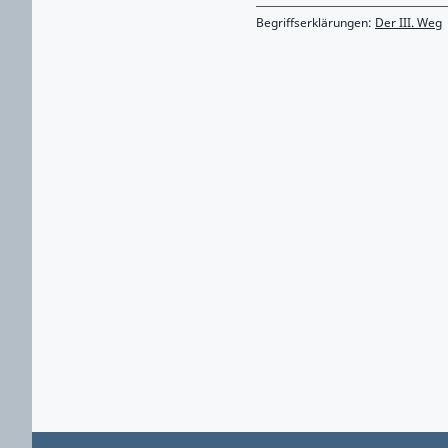
Begriffserklärungen:
Der III. Weg
Zurück zu Hauptmenü springen
Zurück zu Hauptbereich springen