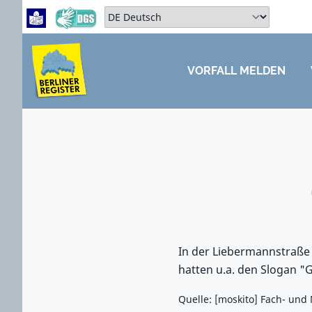
Zum Hauptbereich springen
Zum Hauptmenü springen
Sprache auswählen:
VORFALL MELDEN
ZUM HAUPTBEREICH SPRINGEN
In der Liebermannstraße 
hatten u.a. den Slogan 
Quelle: [moskito] Fach- und