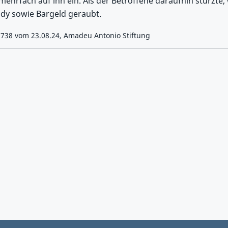
mehrfach auf ihn ein. Als der Betroffene daraufhin stürzte,
dy sowie Bargeld geraubt.
1738 vom 23.08.24, Amadeu Antonio Stiftung