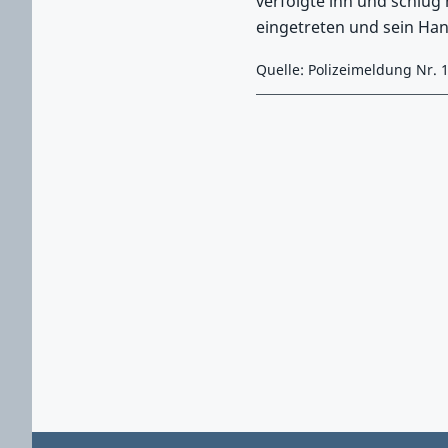
verfolgte ihn und schlug 
eingetreten und sein Han
Quelle: Polizeimeldung Nr. 
Zurück zu Hauptmenü springen
Zurück zu Hauptbereich springen