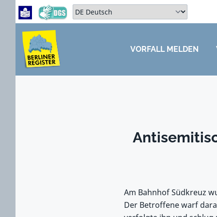
Zum Hauptbereich springen
Zum Hauptmenü springen
Sprache auswählen:
VORFALL MELDEN
ZUM HAUPTBEREICH SPRINGEN
Antisemitis
Am Bahnhof Südkreuz wur
Der Betroffene warf dara