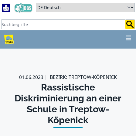
Zum Hauptbereich springen
Zum Hauptmenü springen
Sprache auswählen:
Suchbegriffe:
ZUM HAUPTBEREICH SPR
☰
01.06.2023
BEZIRK: TREPTOW-KÖPENICK
Rassistische
Diskriminierung an einer
Schule in Treptow-
Köpenick