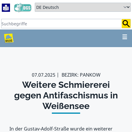
Zum Hauptbereich springen
Zum Hauptmenü springen
Sprache auswählen:
Suchbegriffe:
ZUM HAUPTBEREICH SPR
☰
07.07.2025
BEZIRK: PANKOW
Weitere Schmiererei
gegen Antifaschismus in
Weißensee
In der Gustav-Adolf-Straße wurde ein weiterer