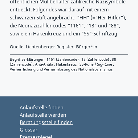
öffentlichen Müllbehälter zahlreiche Nazisymbole
entdeckt. Folgendes war darauf mit einem
schwarzen Stift angebracht: "HH" (="Heil Hitler"),
die Neonazizahlencodes "1161", "18" und "88",
sowie ein Hakenkreuz und ein "SS"-Schriftzug.
Quelle: Lichtenberger Register, Bürger*in
Begriffserklärungen:
1161 (Zahlencode)
,
18 (Zahlencode)
,
88
(Zahlencode)
,
Anti-Antifa
,
Hakenkreuz
,
SS-Rune / Sig-Rune
,
Verherrlichung und Verharmlosung des Nationalsozialismus
Zurück zu Hauptmenü springen
Zurück zu Hauptbereich springen
Anlaufstelle finden
Anlaufstelle werden
Beratungsstelle finden
Glossar
Pressespiegel