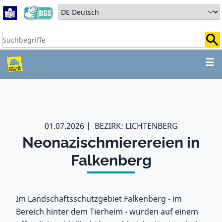
Zum Hauptbereich springen
Zum Hauptmenü springen
Sprache auswählen:
Suchbegriffe:
ZUM HAUPTBEREICH SPR
☰
01.07.2026
BEZIRK: LICHTENBERG
Neonazischmierereien in
Falkenberg
Im Landschaftsschutzgebiet Falkenberg - im
Bereich hinter dem Tierheim - wurden auf einem