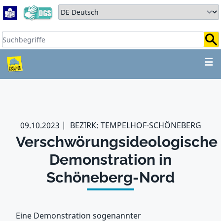
Zum Hauptbereich springen
Zum Hauptmenü springen
Sprache auswählen:
Suchbegriffe:
ZUM HAUPTBEREICH SPR
☰
09.10.2023
BEZIRK: TEMPELHOF-SCHÖNEBERG
Verschwörungsideologische
Demonstration in
Schöneberg-Nord
Eine Demonstration sogenannter