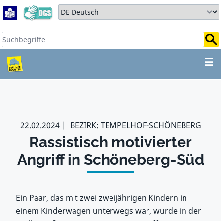
Zum Hauptbereich springen
Zum Hauptmenü springen
Sprache auswählen:
Suchbegriffe:
ZUM HAUPTBEREICH SPR
☰
22.02.2024
BEZIRK: TEMPELHOF-SCHÖNEBERG
Rassistisch motivierter
Angriff in Schöneberg-Süd
Ein Paar, das mit zwei zweijährigen Kindern in
einem Kinderwagen unterwegs war, wurde in der