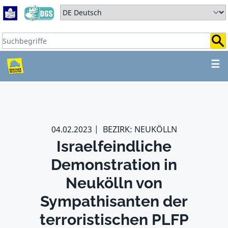
Zum Hauptbereich springen
Zum Hauptmenü springen
Sprache auswählen:
Suchbegriffe:
ZUM HAUPTBEREICH SPR
☰
04.02.2023
BEZIRK: NEUKÖLLN
Israelfeindliche
Demonstration in
Neukölln von
Sympathisanten der
terroristischen PLFP