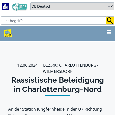
Zum Hauptbereich springen
Zum Hauptmenü springen
Sprache auswählen:
Suchbegriffe:
ZUM HAUPTBEREICH SPR
☰
12.06.2024
BEZIRK: CHARLOTTENBURG-
WILMERSDORF
Rassistische Beleidigung
in Charlottenburg-Nord
An der Station Jungfernheide in der U7 Richtung