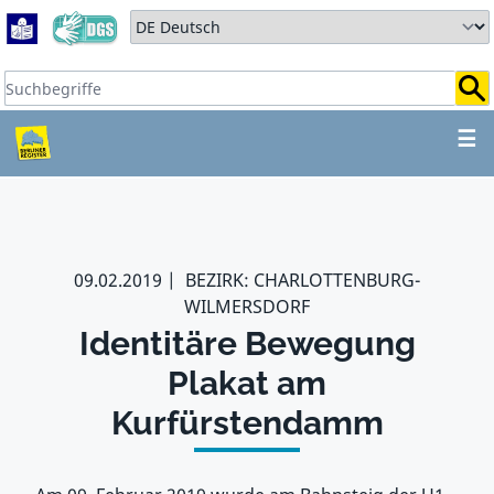
Zum Hauptbereich springen
Zum Hauptmenü springen
Sprache auswählen:
Suchbegriffe:
ZUM HAUPTBEREICH SPR
☰
09.02.2019
BEZIRK: CHARLOTTENBURG-
WILMERSDORF
Identitäre Bewegung
Plakat am
Kurfürstendamm