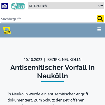
Zum Hauptbereich springen
Zum Hauptmenü springen
Sprache auswählen:
Suchbegriffe:
ZUM HAUPTBEREICH SPR
☰
10.10.2023
BEZIRK: NEUKÖLLN
Antisemitischer Vorfall in
Neukölln
In Neukölln wurde ein antisemitischer Angriff
dokumentiert. Zum Schutz der Betroffenen