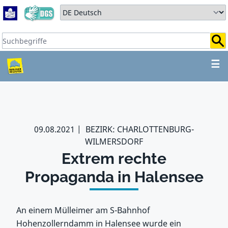
Zum Hauptbereich springen
Zum Hauptmenü springen
Sprache auswählen:
Suchbegriffe:
ZUM HAUPTBEREICH SPR
☰
09.08.2021
BEZIRK: CHARLOTTENBURG-
WILMERSDORF
Extrem rechte
Propaganda in Halensee
An einem Mülleimer am S-Bahnhof
Hohenzollerndamm in Halensee wurde ein