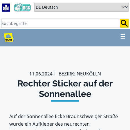
Zum Hauptbereich springen
Zum Hauptmenü springen
Sprache auswählen:
Suchbegriffe:
ZUM HAUPTBEREICH SPR
☰
11.06.2024
BEZIRK: NEUKÖLLN
Rechter Sticker auf der
Sonnenallee
Auf der Sonnenallee Ecke Braunschweiger Straße
wurde ein Aufkleber des neurechten