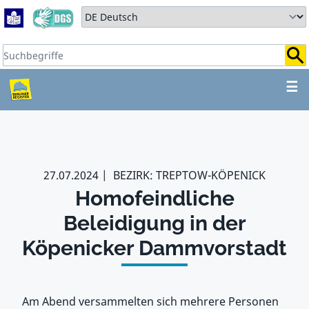
Zum Hauptbereich springen
Zum Hauptmenü springen
Sprache auswählen:
Suchbegriffe:
ZUM HAUPTBEREICH SPR
☰
27.07.2024
BEZIRK: TREPTOW-KÖPENICK
Homofeindliche
Beleidigung in der
Köpenicker Dammvorstadt
Am Abend versammelten sich mehrere Personen