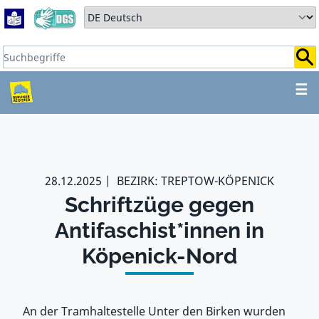
Zum Hauptbereich springen
Zum Hauptmenü springen
Sprache auswählen:
Suchbegriffe:
ZUM HAUPTBEREICH SPR
☰
28.12.2025
BEZIRK: TREPTOW-KÖPENICK
Schriftzüge gegen
Antifaschist*innen in
Köpenick-Nord
An der Tramhaltestelle Unter den Birken wurden