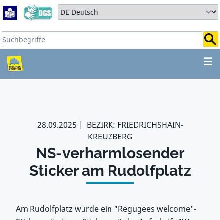
Zum Hauptbereich springen
Zum Hauptmenü springen
Sprache auswählen:
Suchbegriffe:
ZUM HAUPTBEREICH SPR
☰
28.09.2025
BEZIRK: FRIEDRICHSHAIN-
KREUZBERG
NS-verharmlosender
Sticker am Rudolfplatz
Am Rudolfplatz wurde ein "Regugees welcome"-