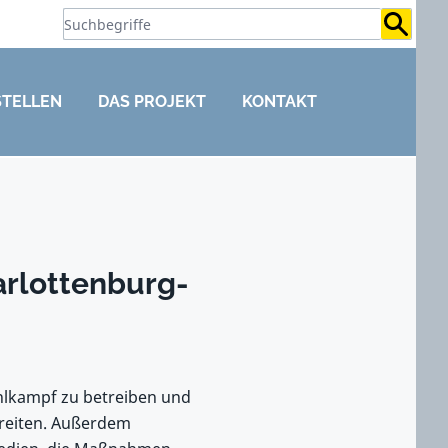
Suchb
STELLEN
DAS PROJEKT
KONTAKT
arlottenburg-
hlkampf zu betreiben und
rbreiten. Außerdem