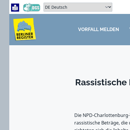
Zum Hauptbereich springen
Zum Hauptmenü springen
Sprache auswählen:
VORFALL MELDEN
ZUM HAUPTBEREICH SPRINGEN
Rassistische
Die NPD-Charlottenburg-
rassistische Beträge, die