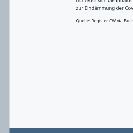
richteten sich die Inhal
zur Eindämmung der Cov
Quelle: Register CW via Fac
Zurück zu Hauptmenü springen
Zurück zu Hauptbereich springen