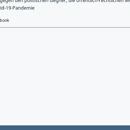
te gegen den politischen Gegner, die öffentlich-rechtliche
id-19-Pandemie
ebook