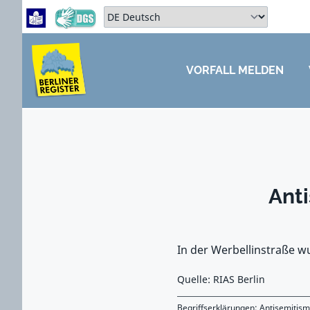
Zum Hauptbereich springen
Zum Hauptmenü springen
Sprache auswählen:
VORFALL MELDEN
ZUM HAUPTBEREICH SPRINGEN
Ant
In der Werbellinstraße 
Quelle: RIAS Berlin
Begriffserklärungen:
Antisemitis