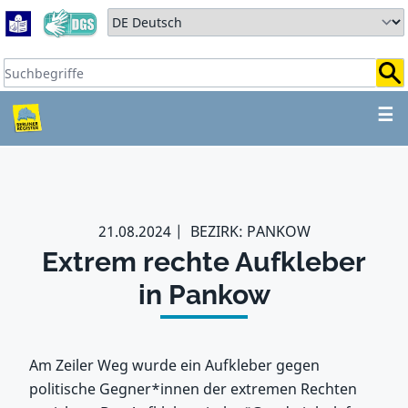
Zum Hauptbereich springen
Zum Hauptmenü springen
Sprache auswählen:
Suchbegriffe:
ZUM HAUPTBEREICH SPR
☰
21.08.2024
BEZIRK: PANKOW
Extrem rechte Aufkleber
in Pankow
Am Zeiler Weg wurde ein Aufkleber gegen
politische Gegner*innen der extremen Rechten