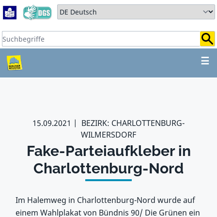
Zum Hauptbereich springen
Zum Hauptmenü springen
Sprache auswählen:
Suchbegriffe:
ZUM HAUPTBEREICH SPR
☰
15.09.2021
BEZIRK: CHARLOTTENBURG-
WILMERSDORF
Fake-Parteiaufkleber in
Charlottenburg-Nord
Im Halemweg in Charlottenburg-Nord wurde auf
einem Wahlplakat von Bündnis 90/ Die Grünen ein