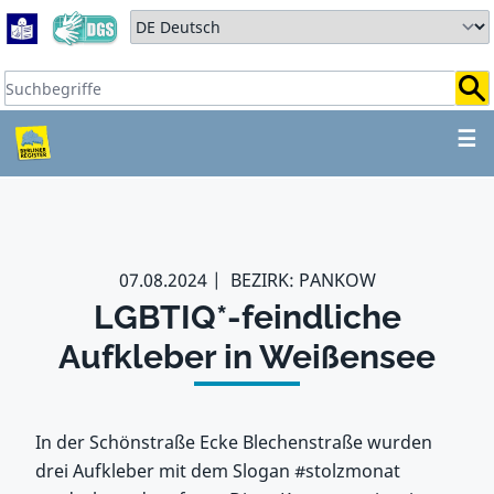
Zum Hauptbereich springen
Zum Hauptmenü springen
Sprache auswählen:
Suchbegriffe:
ZUM HAUPTBEREICH SPR
☰
07.08.2024
BEZIRK: PANKOW
LGBTIQ*-feindliche
Aufkleber in Weißensee
In der Schönstraße Ecke Blechenstraße wurden
drei Aufkleber mit dem Slogan #stolzmonat